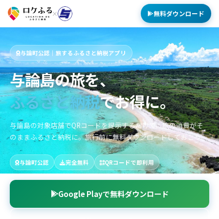
無料ダウンロード
×
与論町公認｜旅するふるさと納税アプリ
与論島の旅を、
ふるさと納税
でお得に。
与論島の対象店舗でQRコードを提示するだけで、旅の消費がそ
のままふるさと納税に。旅行前に無料ダウンロードしておこう。
与論町公認
完全無料
QRコードで即利用
Google Playで無料ダウンロード