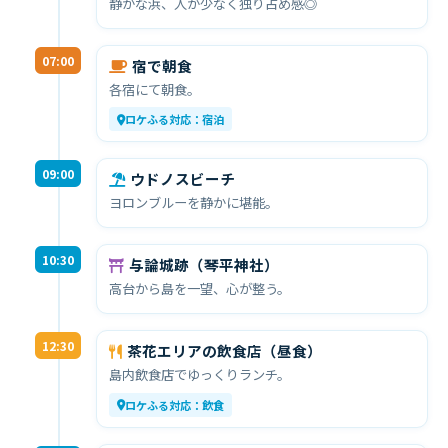
静かな浜、人が少なく独り占め感◎
07:00
宿で朝食
各宿にて朝食。
ロケふる対応：宿泊
09:00
ウドノスビーチ
ヨロンブルーを静かに堪能。
10:30
与論城跡（琴平神社）
高台から島を一望、心が整う。
12:30
茶花エリアの飲食店（昼食）
島内飲食店でゆっくりランチ。
ロケふる対応：飲食