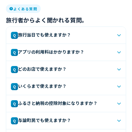
よくある質問
旅行者からよく聞かれる質問。
旅行当日でも使えますか？
Q
はい、旅行当日でもご利用いただけます。ただし事前にア
アプリの利用料はかかりますか？
Q
プリのダウンロードと会員登録（無料）が必要です。登録
は数分程度かかりますので、出発前に済ませておくことを
ダウンロード・会員登録・利用はすべて
完全無料
です。ア
おすすめします。
どのお店で使えますか？
Q
プリ利用料・手数料・年会費などは一切かかりません。
与論島内の宿泊施設・飲食店・マリン体験・文化体験・サ
いくらまで使えますか？
Q
ロンなど多数の対象店舗でご利用いただけます。このペー
ジの「
使えるお店一覧
」またはアプリ内マップで確認でき
ふるさと納税の控除上限額は年収・家族構成・その他の控
ます。※掲載店舗・利用条件は変更となる場合がありま
ふるさと納税の控除対象になりますか？
Q
除額によって異なります。アプリ内のシミュレーターで目
す。最新情報はアプリ内でご確認ください。
安を確認できます。
はい、ロケふるを通じた与論島への寄付はふるさと納税と
与論町民でも使えますか？
Q
して認定されており、確定申告またはワンストップ特例制
度を利用することで税控除の対象となります。寄付証明書