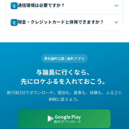
与論町に住民票のある方は与論島（与論町）へのふるさと
はアプリ内でダウンロードできます。
通信環境は必要ですか？
Q
納税ができません。
これはふるさと納税制度の規定による
もので、自分が住んでいる自治体への寄付は認められない
QRコード決済時にはインターネット接続（モバイル通信
ためです。
現金・クレジットカードと併用できますか？
Q
またはWi-Fi）が必要です。主要な観光スポットや対象店
舗周辺では概ね問題なくご利用いただけます。
はい、多くの対象店舗でロケふると現金・クレジットカー
ドの併用が可能です。詳細は各店舗にお問い合わせくださ
い。
与論町公認 | 無料アプリ
与論島に行くなら、
先にロケふるを入れておこう。
旅行前2分でダウンロード。宿泊も、食事も、体験も、ふるさと
納税に変えよう。
Google Play
無料ダウンロード