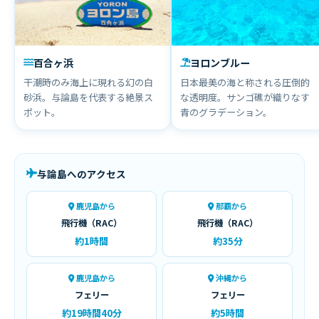
百合ヶ浜
ヨロンブルー
幻の島
絶景
干潮時のみ海上に現れる幻の白
日本最美の海と称される圧倒的
砂浜。与論島を代表する絶景ス
な透明度。サンゴ礁が織りなす
ポット。
青のグラデーション。
与論島へのアクセス
鹿児島から
那覇から
飛行機（RAC）
飛行機（RAC）
約1時間
約35分
鹿児島から
沖縄から
フェリー
フェリー
約19時間40分
約5時間