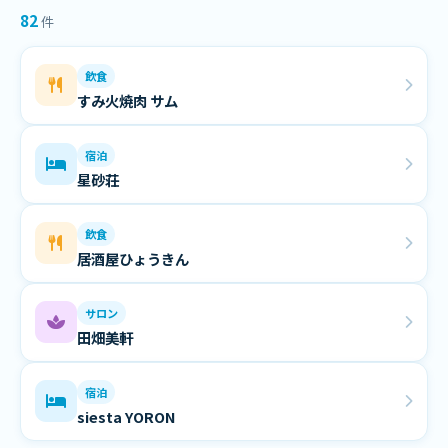
82
件
飲食
すみ火焼肉 サム
宿泊
星砂荘
飲食
居酒屋ひょうきん
サロン
田畑美軒
宿泊
siesta YORON