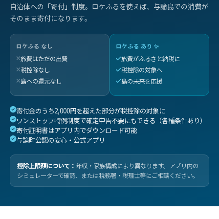
自治体への「寄付」制度。ロケふるを使えば、与論島での消費が
そのまま寄付になります。
ロケふる なし
ロケふる あり ✨
旅費はただの出費
旅費がふるさと納税に
税控除なし
税控除の対象へ
島への還元なし
島の未来を応援
寄付金のうち2,000円を超えた部分が税控除の対象に
ワンストップ特例制度で確定申告不要にもできる（各種条件あり）
寄付証明書はアプリ内でダウンロード可能
与論町公認の安心・公式アプリ
控除上限額について：
年収・家族構成により異なります。アプリ内の
シミュレーターで確認、または税務署・税理士等にご相談ください。