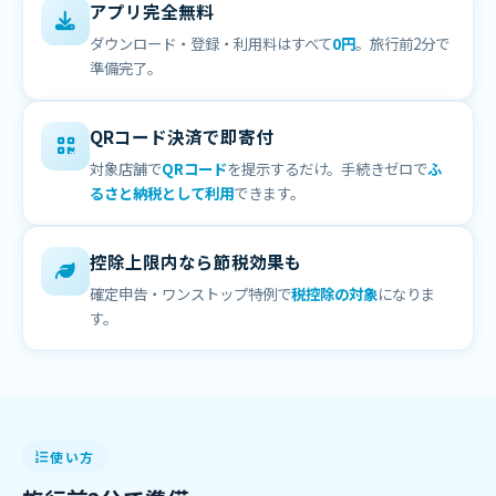
アプリ完全無料
ダウンロード・登録・利用料はすべて
0円
。旅行前2分で
準備完了。
QRコード決済で即寄付
対象店舗で
QRコード
を提示するだけ。手続きゼロで
ふ
るさと納税として利用
できます。
控除上限内なら節税効果も
確定申告・ワンストップ特例で
税控除の対象
になりま
す。
使い方