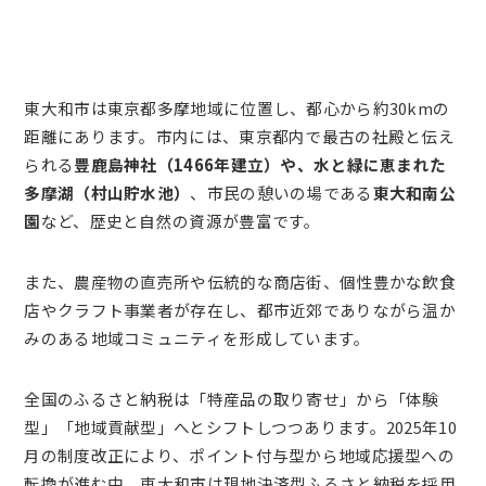
東大和市は東京都多摩地域に位置し、都心から約30kmの
距離にあります。市内には、東京都内で最古の社殿と伝え
られる
豊鹿島神社（1466年建立）や、水と緑に恵まれた
多摩湖（村山貯水池）
、市民の憩いの場である
東大和南公
園
など、歴史と自然の資源が豊富です。
また、農産物の直売所や伝統的な商店街、個性豊かな飲食
店やクラフト事業者が存在し、都市近郊でありながら温か
みのある地域コミュニティを形成しています。
全国のふるさと納税は「特産品の取り寄せ」から「体験
型」「地域貢献型」へとシフトしつつあります。2025年10
月の制度改正により、ポイント付与型から地域応援型への
転換が進む中、東大和市は現地決済型ふるさと納税を採用