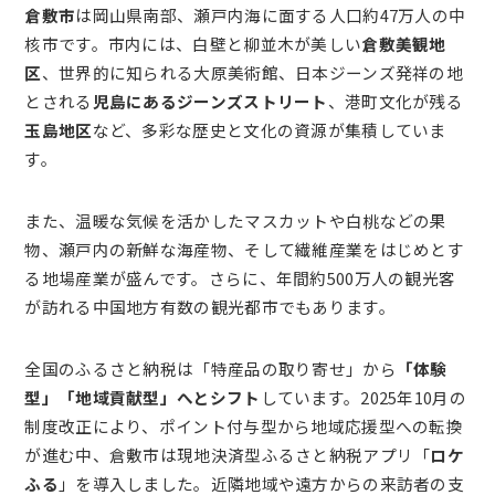
倉敷市
は岡山県南部、瀬戸内海に面する人口約47万人の中
核市です。市内には、白壁と柳並木が美しい
倉敷美観地
区
、世界的に知られる大原美術館、日本ジーンズ発祥の地
とされる
児島にあるジーンズストリート
、港町文化が残る
玉島地区
など、多彩な歴史と文化の資源が集積していま
す。
また、温暖な気候を活かしたマスカットや白桃などの果
物、瀬戸内の新鮮な海産物、そして繊維産業をはじめとす
る地場産業が盛んです。さらに、年間約500万人の観光客
が訪れる中国地方有数の観光都市でもあります。
全国のふるさと納税は「特産品の取り寄せ」から
「体験
型」「地域貢献型」へとシフト
しています。2025年10月の
制度改正により、ポイント付与型から地域応援型への転換
が進む中、倉敷市は現地決済型ふるさと納税アプリ「
ロケ
ふる
」を導入しました。近隣地域や遠方からの来訪者の支