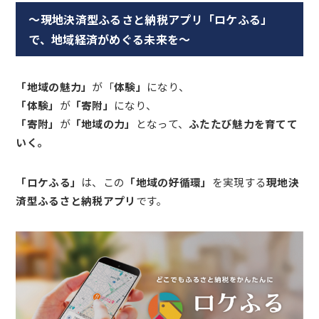
～現地決済型ふるさと納税アプリ「ロケふる」
で、地域経済がめぐる未来を～
「地域の魅力」
が「
体験」
になり、
「体験」
が
「寄附」
になり、
「寄附」
が
「地域の力」
となって、
ふたたび魅力を育てて
いく。
「ロケふる」
は、この
「地域の好循環」
を実現する
現地決
済型ふるさと納税アプリ
です。